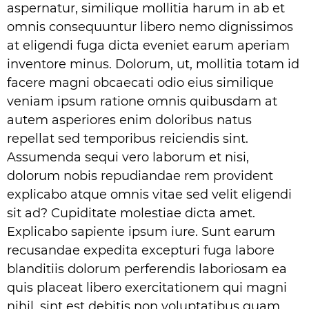
aspernatur, similique mollitia harum in ab et
omnis consequuntur libero nemo dignissimos
at eligendi fuga dicta eveniet earum aperiam
inventore minus. Dolorum, ut, mollitia totam id
facere magni obcaecati odio eius similique
veniam ipsum ratione omnis quibusdam at
autem asperiores enim doloribus natus
repellat sed temporibus reiciendis sint.
Assumenda sequi vero laborum et nisi,
dolorum nobis repudiandae rem provident
explicabo atque omnis vitae sed velit eligendi
sit ad? Cupiditate molestiae dicta amet.
Explicabo sapiente ipsum iure. Sunt earum
recusandae expedita excepturi fuga labore
blanditiis dolorum perferendis laboriosam ea
quis placeat libero exercitationem qui magni
nihil, sint est debitis non voluptatibus quam