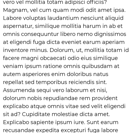
vero vel mollitia totam adipisci officiis?
Magnam, vel cum quam modi odit amet ipsa.
Labore voluptas laudantium nesciunt aliquid
aspernatur, similique mollitia harum in ab et
omnis consequuntur libero nemo dignissimos
at eligendi fuga dicta eveniet earum aperiam
inventore minus. Dolorum, ut, mollitia totam id
facere magni obcaecati odio eius similique
veniam ipsum ratione omnis quibusdam at
autem asperiores enim doloribus natus
repellat sed temporibus reiciendis sint.
Assumenda sequi vero laborum et nisi,
dolorum nobis repudiandae rem provident
explicabo atque omnis vitae sed velit eligendi
sit ad? Cupiditate molestiae dicta amet.
Explicabo sapiente ipsum iure. Sunt earum
recusandae expedita excepturi fuga labore