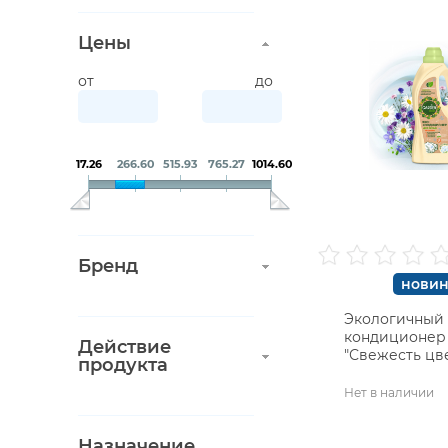
Цены
от
до
17.26
266.60
515.93
765.27
1014.60
Бренд
новин
Экологичный
кондиционер 
Действие
"Свежесть цв
продукта
Garden
Нет в наличии
Назначение