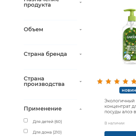
продукта
Объем
Страна бренда
Страна
производства
новин
Экологичный 
концентрат д
Применение
посуды алоэ 
Garden
Для детей (
60
)
В наличии
Для дома (
210
)