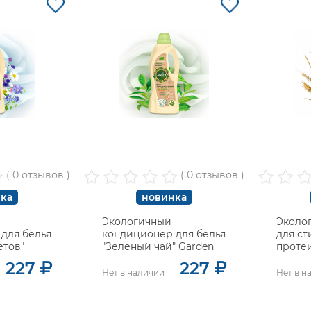
( 0 отзывов )
( 0 отзывов )
ка
новинка
Экологичный
Эколо
для белья
кондиционер для белья
для ст
етов"
"Зеленый чай" Garden
проте
Garde
227
227
Нет в наличии
Нет в н