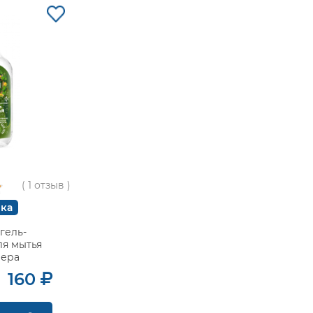
( 1 отзыв )
ка
гель-
ля мытья
вера
160