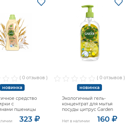
( 0 отзывов )
( 0 отзывов )
новинка
новинка
гичное средство
Экологичный гель-
ирки с
концентрат для мытья
инами пшеницы
посуды цитрус Garden
n
323
160
аличии
Нет в наличии