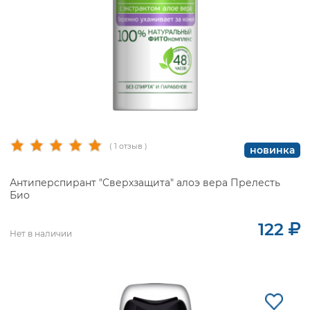
( 1 отзыв )
новинка
Антиперспирант "Сверхзащита" алоэ вера Прелесть
Био
122
Нет в наличии