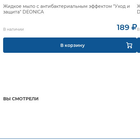
Жидкое мыло с антибактериальным эффектом "Уход и
Ж
защита" DEONICA
D
189
В наличии
В
В корзину
ВЫ СМОТРЕЛИ