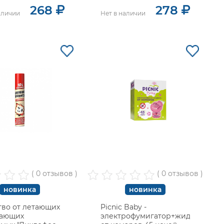
268
278
аличии
Нет в наличии
( 0 отзывов )
( 0 отзывов )
новинка
новинка
тво от летающих
Picnic Baby -
зающих
электрофумигатор+жидкость