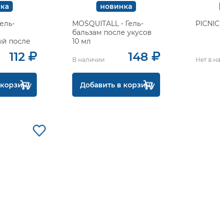
ка
новинка
гель-
MOSQUITALL - Гель-
PICNIC
бальзам после укусов
ый после
10 мл
мых, 30
112
148
В наличии
Нет в н
 корзину
Добавить в корзину