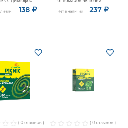
омых "Дихлофос
от комаров 45 ночей
натор"
138
237
аличии
Нет в наличии
( 0 отзывов )
( 0 отзывов )