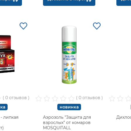
( 0 отзывов )
( 0 отзывов )
ка
новинка
- липкая
Аэрозоль "Защита для
Дихло
взрослых" от комаров
т)
MOSQUITALL