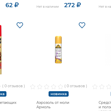
62
272
Нет в наличии
Нет в н
( 0 отзывов )
( 0 отзывов )
ка
новинка
летающих
Аэрозоль от моли
Средс
Армоль
и пол