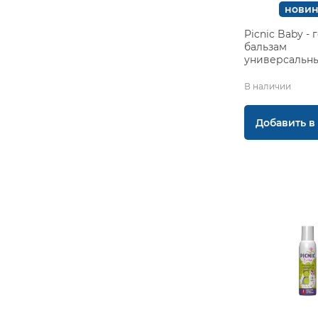
новин
Picnic Baby - 
бальзам
универсальн
укусов насеко
мл NEW
В наличии
Добавить в