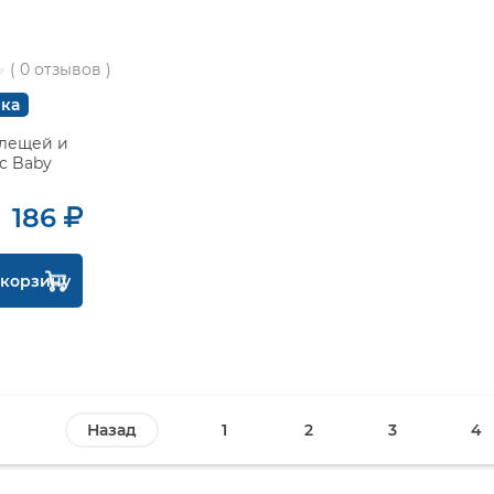
( 0 отзывов )
ка
клещей и
c Baby
186
 корзину
Назад
1
2
3
4