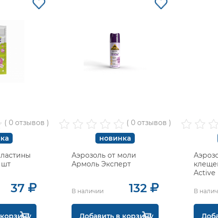
( 0 отзывов )
( 0 отзывов )
ка
новинка
 пластины
Аэрозоль от моли
Аэрозо
 шт
Армоль Эксперт
клещей
Active
37
132
В наличии
В нали
 корзину
Добавить в корзину
Доба