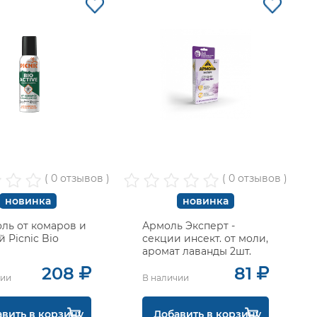
( 0 отзывов )
( 0 отзывов )
новинка
новинка
ль от комаров и
Армоль Эксперт -
 Picnic Bio
секции инсект. от моли,
аромат лаванды 2шт.
208
81
чии
В наличии
вить в корзину
Добавить в корзину