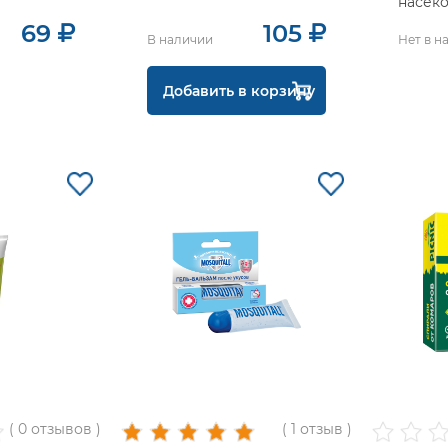
насек
 Дихлофос
Терми
69
105
В наличии
Нет в н
Добавить в корзину
( 0 отзывов )
( 1 отзыв )