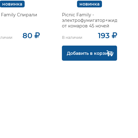
новинка
новинка
 Family Спирали
Picnic Family -
электрофумигатор+жидкость
от комаров 45 ночей
80
193
аличии
В наличии
Добавить в корзину