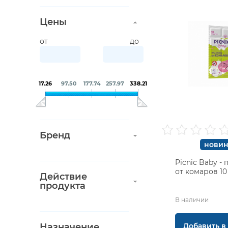
Цены
от
до
17.26
97.50
177.74
257.97
338.21
Бренд
новин
Picnic Baby -
от комаров 10
Действие
продукта
В наличии
Добавить в
Назначение